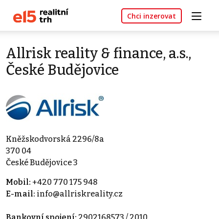
Chci inzerovat
Allrisk reality & finance, a.s.,
České Budějovice
Kněžskodvorská 2296/8a
370 04
České Budějovice 3
Mobil:
+420 770 175 948
E-mail:
info@allriskreality.cz
Bankovní spojení:
2902168573 / 2010