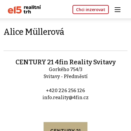
Chci inzerovat
Alice Müllerová
CENTURY 21 4fin Reality Svitavy
Gorkého 754/3
Svitavy - Předměstí
+420 226 256 126
info.reality@4fin.cz