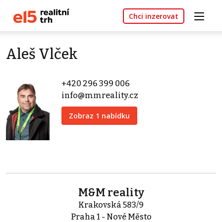
Chci inzerovat
Aleš Vlček
+420 296 399 006
info@mmreality.cz
Zobraz 1 nabídku
M&M reality
Krakovská 583/9
Praha 1 - Nové Město