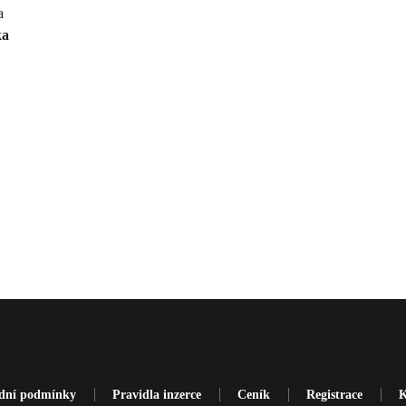
ka
dní podmínky
Pravidla inzerce
Ceník
Registrace
K