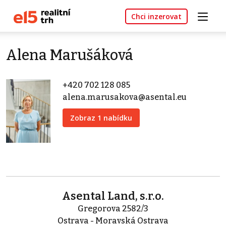
Chci inzerovat
Alena Marušáková
+420 702 128 085
alena.marusakova@asental.eu
Zobraz 1 nabídku
Asental Land, s.r.o.
Gregorova 2582/3
Ostrava - Moravská Ostrava