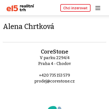
Chci inzerovat
Alena Chrtková
CoreStone
V parku 2294/4
Praha 4 - Chodov
+420 735 153 579
prodej@corestone.cz