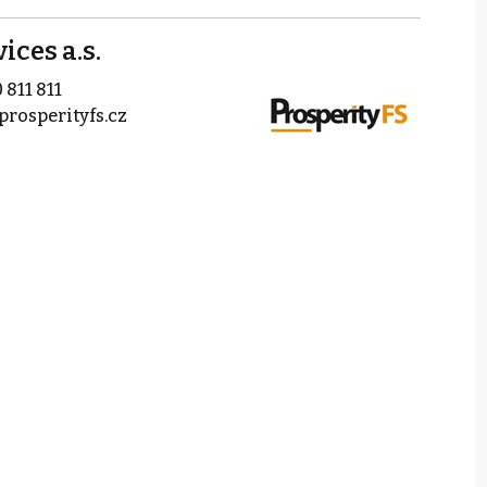
ices a.s.
 811 811
prosperityfs.cz