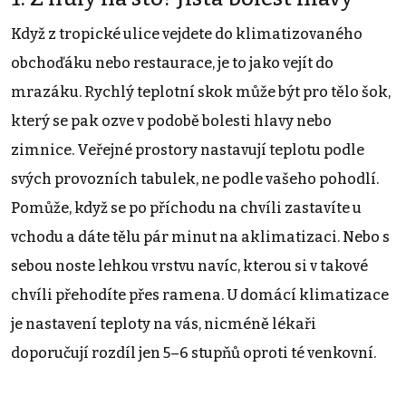
Když z tropické ulice vejdete do klimatizovaného
obchoďáku nebo restaurace, je to jako vejít do
mrazáku. Rychlý teplotní skok může být pro tělo šok,
který se pak ozve v podobě bolesti hlavy nebo
zimnice. Veřejné prostory nastavují teplotu podle
svých provozních tabulek, ne podle vašeho pohodlí.
Pomůže, když se po příchodu na chvíli zastavíte u
vchodu a dáte tělu pár minut na aklimatizaci. Nebo s
sebou noste lehkou vrstvu navíc, kterou si v takové
chvíli přehodíte přes ramena. U domácí klimatizace
je nastavení teploty na vás, nicméně lékaři
doporučují rozdíl jen 5–6 stupňů oproti té venkovní.