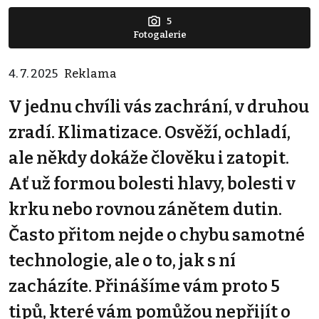
5
Fotogalerie
4. 7. 2025
Reklama
V jednu chvíli vás zachrání, v druhou
zradí. Klimatizace. Osvěží, ochladí,
ale někdy dokáže člověku i zatopit.
Ať už formou bolesti hlavy, bolesti v
krku nebo rovnou zánětem dutin.
Často přitom nejde o chybu samotné
technologie, ale o to, jak s ní
zacházíte. Přinášíme vám proto 5
tipů, které vám pomůžou nepřijít o