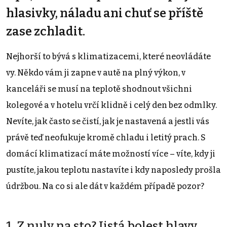
hlasivky, náladu ani chuť se příště
zase zchladit.
Nejhorší to bývá s klimatizacemi, které neovládáte
vy. Někdo vám ji zapne v autě na plný výkon, v
kanceláři se musí na teplotě shodnout všichni
kolegové a v hotelu vrčí klidně i celý den bez odmlky.
Nevíte, jak často se čistí, jak je nastavená a jestli vás
právě teď neofukuje kromě chladu i letitý prach. S
domácí klimatizací máte možností více – víte, kdy ji
pustíte, jakou teplotu nastavíte i kdy naposledy prošla
údržbou. Na co si ale dát v každém případě pozor?
1. Z nuly na sto? Jistá bolest hlavy