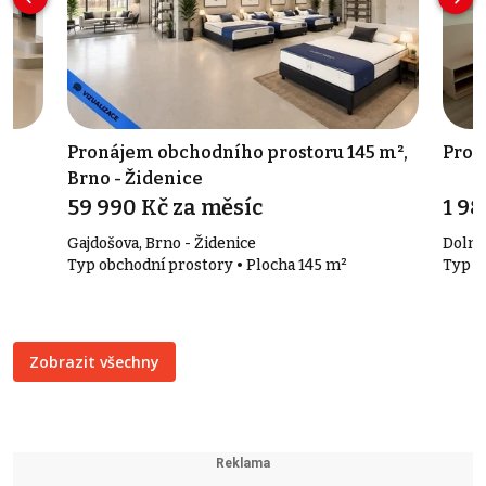
Pronájem obchodního prostoru 145 m²,
Prod
Brno - Židenice
59 990 Kč za měsíc
1 9
Gajdošova, Brno - Židenice
Dolní
Typ obchodní prostory • Plocha 145 m²
Typ a
Zobrazit všechny