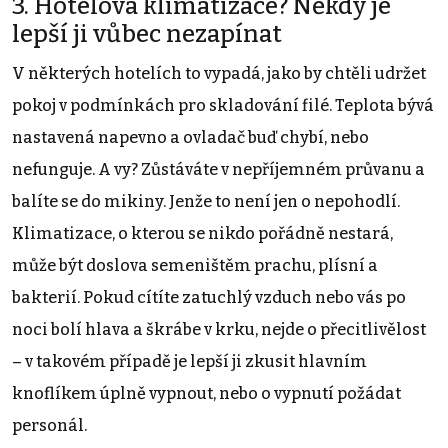
3. Hotelová klimatizace? Někdy je
lepší ji vůbec nezapínat
V některých hotelích to vypadá, jako by chtěli udržet
pokoj v podmínkách pro skladování filé. Teplota bývá
nastavená napevno a ovladač buď chybí, nebo
nefunguje. A vy? Zůstáváte v nepříjemném průvanu a
balíte se do mikiny. Jenže to není jen o nepohodlí.
Klimatizace, o kterou se nikdo pořádně nestará,
může být doslova semeništěm prachu, plísní a
bakterií. Pokud cítíte zatuchlý vzduch nebo vás po
noci bolí hlava a škrábe v krku, nejde o přecitlivělost
– v takovém případě je lepší ji zkusit hlavním
knoflíkem úplně vypnout, nebo o vypnutí požádat
personál.