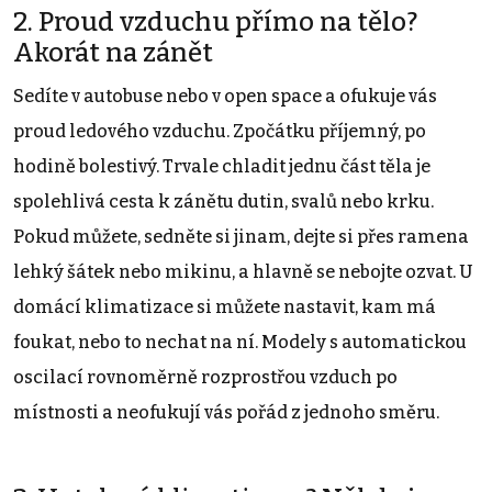
2. Proud vzduchu přímo na tělo?
Akorát na zánět
Sedíte v autobuse nebo v open space a ofukuje vás
proud ledového vzduchu. Zpočátku příjemný, po
hodině bolestivý. Trvale chladit jednu část těla je
spolehlivá cesta k zánětu dutin, svalů nebo krku.
Pokud můžete, sedněte si jinam, dejte si přes ramena
lehký šátek nebo mikinu, a hlavně se nebojte ozvat. U
domácí klimatizace si můžete nastavit, kam má
foukat, nebo to nechat na ní. Modely s automatickou
oscilací rovnoměrně rozprostřou vzduch po
místnosti a neofukují vás pořád z jednoho směru.