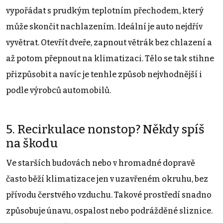
vypořádat s prudkým teplotním přechodem, který
může skončit nachlazením. Ideální je auto nejdřív
vyvětrat. Otevřít dveře, zapnout větrák bez chlazení a
až potom přepnout na klimatizaci. Tělo se tak stihne
přizpůsobit a navíc je tenhle způsob nejvhodnější i
podle výrobců automobilů.
5. Recirkulace nonstop? Někdy spíš
na škodu
Ve starších budovách nebo v hromadné dopravě
často běží klimatizace jen v uzavřeném okruhu, bez
přívodu čerstvého vzduchu. Takové prostředí snadno
způsobuje únavu, ospalost nebo podrážděné sliznice.