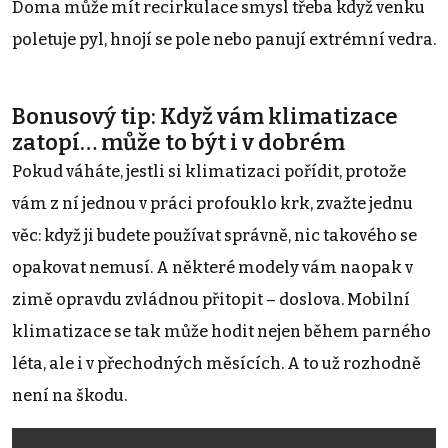
Doma může mít recirkulace smysl třeba když venku
poletuje pyl, hnojí se pole nebo panují extrémní vedra.
Bonusový tip: Když vám klimatizace
zatopí… může to být i v dobrém
Pokud váháte, jestli si klimatizaci pořídit, protože
vám z ní jednou v práci profouklo krk, zvažte jednu
věc: když ji budete používat správně, nic takového se
opakovat nemusí. A některé modely vám naopak v
zimě opravdu zvládnou přitopit – doslova. Mobilní
klimatizace se tak může hodit nejen během parného
léta, ale i v přechodných měsících. A to už rozhodně
není na škodu.