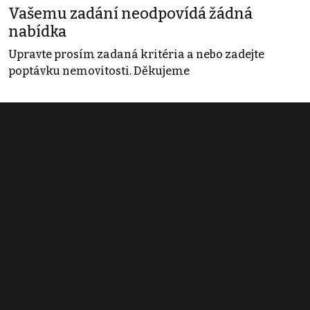
Vašemu zadání neodpovídá žádná
nabídka
Upravte prosím zadaná kritéria a nebo zadejte
poptávku nemovitosti. Děkujeme
Obchodní podmínky
Pravidla inzerce
Ceník
Registrace
Kontakt
© 2022 - 2026 Copyright CZECH NEWS CENTER a.s. a dodavatelé
obsahu |
Autorská práva k publikovaným materiálům
|
Podmínky pro
užívání služby informační společnosti
|
Informace o zpracování
osobních údajů
|
Cookies
|
Nastavení soukromí
|
Vlastnická
struktura
|
Jednotné kontaktní místo / Single Point of Contact
|
Podat