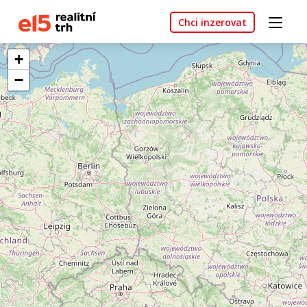
Chci inzerovat
+
−